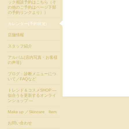
ック相談予約はこちら（そ
の他のご予約はページ下部
の予約リンクより））
カレンダー(予約状況)
店舗情報
スタッフ紹介
アルバム(店内写真・お客様
の声等)
ブログ：診断メニューにつ
いて／FAQなど
トレンド＆コスメSHOP ―
似合うを更新するオンライ
ンショップ ―
Make up ／Skincare Item
お問い合わせ