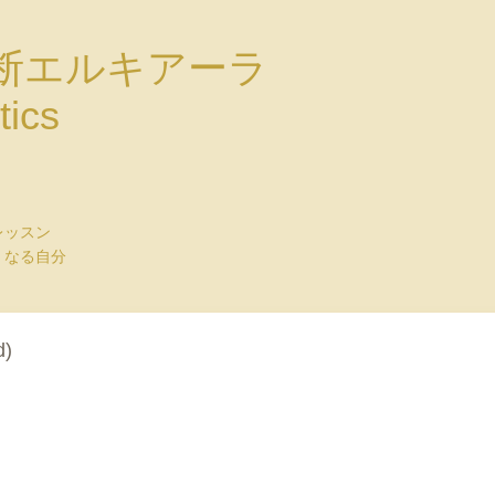
断エルキアーラ
tics
レッスン
くなる自分
d)