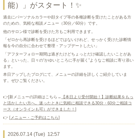
能）」がスタート！✨
過去にパーソナルカラーや顔タイプ等の各種診断を受けたことがある方
のための、気軽な相談メニュー（30分／60分）です。
他のサロン様で診断を受けた方もご利用できます。
「ゼロから再診断を受けるほどではないけれど、せっかく受けた診断情
報を今の自分に合わせて整理・アップデートしたい」
「アフターフォロー期間は過ぎたけどちょっとだけ確認したいことがあ
る」といった、日々の“かゆいところに手が届く”ようなご相談に寄り添い
ます。
本日アップしたブログにて、メニューの詳細を詳しくご紹介していま
す。ぜひご覧ください。
👉[新メニューの詳細はこちら→
【本日より受付開始！】診断結果をもっ
と活かしたい方へ。迷ったときに気軽に相談できる30分・60分ご相談コ
ース（オンラインも可）ができました！
]
👉 [
メニュー・ご予約はこちら
]
2026.07.14 (Tue) 12:57