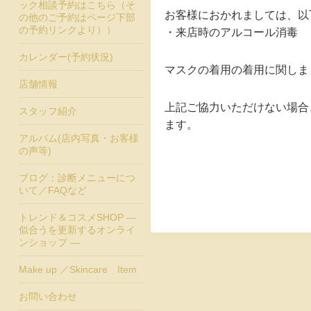
ック相談予約はこちら（そ
お客様におかれましては、以
の他のご予約はページ下部
の予約リンクより））
・来店時のアルコール消毒
カレンダー(予約状況)
マスクの着用の着用に関しま
店舗情報
上記ご協力いただけない場合
スタッフ紹介
ます。
アルバム(店内写真・お客様
の声等)
ブログ：診断メニューにつ
いて／FAQなど
トレンド＆コスメSHOP ―
似合うを更新するオンライ
ンショップ ―
Make up ／Skincare Item
お問い合わせ