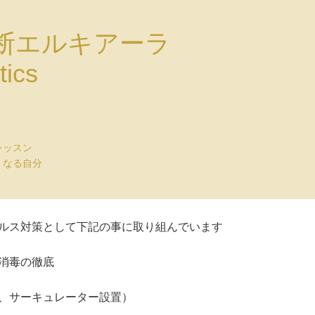
断エルキアーラ
tics
レッスン
くなる自分
ルス対策として下記の事に取り組んでいます
消毒の徹底
、サーキュレーター設置）