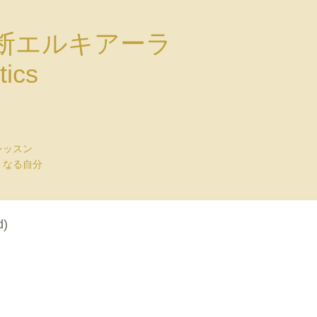
断エルキアーラ
tics
レッスン
くなる自分
d)