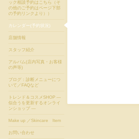
ック相談予約はこちら（そ
の他のご予約はページ下部
の予約リンクより））
カレンダー(予約状況)
店舗情報
スタッフ紹介
アルバム(店内写真・お客様
の声等)
ブログ：診断メニューにつ
いて／FAQなど
トレンド＆コスメSHOP ―
似合うを更新するオンライ
ンショップ ―
Make up ／Skincare Item
お問い合わせ