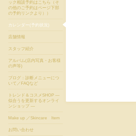
ック相談予約はこちら（そ
の他のご予約はページ下部
の予約リンクより））
カレンダー(予約状況)
店舗情報
スタッフ紹介
アルバム(店内写真・お客様
の声等)
ブログ：診断メニューにつ
いて／FAQなど
トレンド＆コスメSHOP ―
似合うを更新するオンライ
ンショップ ―
Make up ／Skincare Item
お問い合わせ