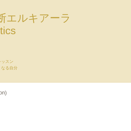
断エルキアーラ
tics
レッスン
くなる自分
on)