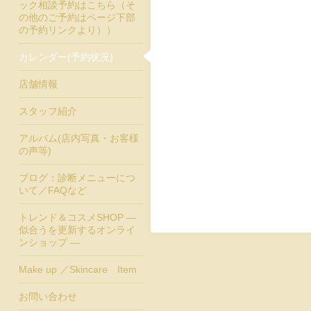
ック相談予約はこちら（そ
の他のご予約はページ下部
の予約リンクより））
カレンダー(予約状況)
店舗情報
スタッフ紹介
アルバム(店内写真・お客様
の声等)
ブログ：診断メニューにつ
いて／FAQなど
トレンド＆コスメSHOP ―
似合うを更新するオンライ
ンショップ ―
Make up ／Skincare Item
お問い合わせ