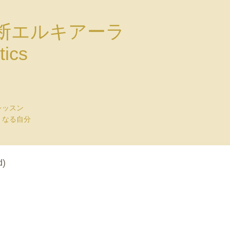
断エルキアーラ
tics
レッスン
くなる自分
d)