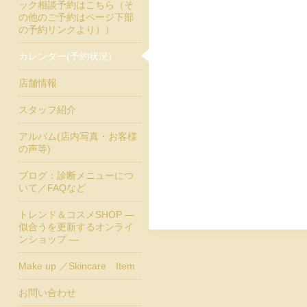
ック相談予約はこちら（そ
の他のご予約はページ下部
の予約リンクより））
カレンダー(予約状況)
店舗情報
スタッフ紹介
アルバム(店内写真・お客様
の声等)
ブログ：診断メニューにつ
いて／FAQなど
トレンド＆コスメSHOP ―
似合うを更新するオンライ
ンショップ ―
Make up ／Skincare Item
お問い合わせ