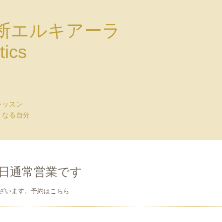
断エルキアーラ
tics
レッスン
くなる自分
日通常営業です
ざいます。予約は
こちら