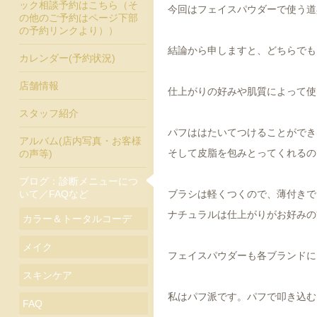
ック相談予約はこちら（そ
今回はフェイスパウダーで使う道
の他のご予約はページ下部
の予約リンクより））
結論から申しますと、どちらでも
カレンダー(予約状況)
店舗情報
仕上がりの好みや肌質によって使
スタッフ紹介
パフははたいてつけることができ
アルバム(店内写真・お客様
そして皮脂を包みとってくれるの
の声等)
ブログ：診断メニューにつ
ブラシは軽くつくので、薄付きで
いて／FAQなど
ナチュラルは仕上がりがお好みの
カラー＆トータルコーデ
メイク
フェイスパウダーも各ブランドに
スキンケア
私はパフ派です。パフで叩き込む
FAQ