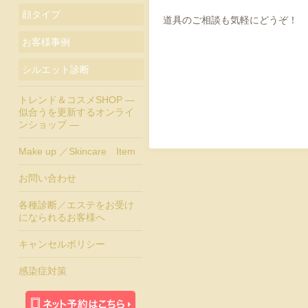
顔タイプ
道具のご相談も気軽にどうぞ！
お客様事例
シルエット診断
トレンド＆コスメSHOP ―
似合うを更新するオンライ
ンショップ ―
Make up ／Skincare Item
お問い合わせ
各種診断／エステをお受け
になられるお客様へ
キャンセルポリシー
感染症対策