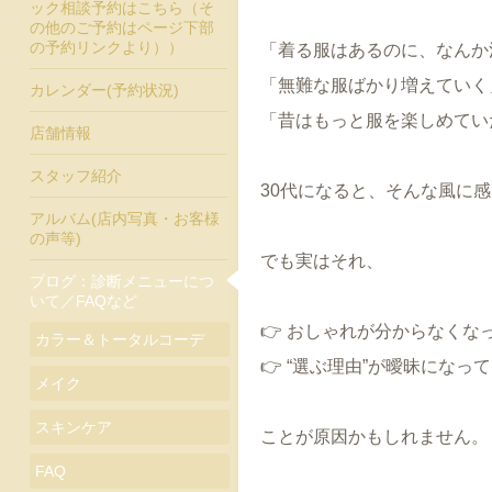
ック相談予約はこちら（そ
の他のご予約はページ下部
の予約リンクより））
「着る服はあるのに、なんか
「無難な服ばかり増えていく
カレンダー(予約状況)
「昔はもっと服を楽しめてい
店舗情報
スタッフ紹介
30代になると、そんな風に
アルバム(店内写真・お客様
の声等)
でも実はそれ、
ブログ：診断メニューにつ
いて／FAQなど
👉 おしゃれが分からなくな
カラー＆トータルコーデ
👉 “選ぶ理由”が曖昧になっ
メイク
スキンケア
ことが原因かもしれません。
FAQ