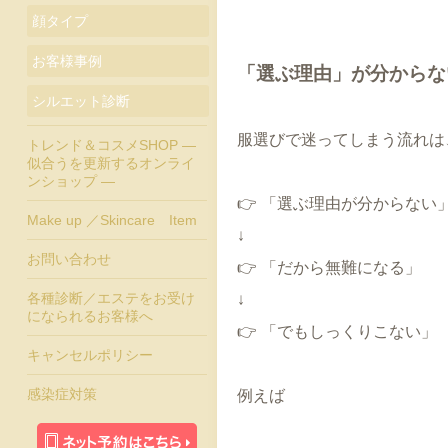
顔タイプ
お客様事例
「選ぶ理由」が分からな
シルエット診断
服選びで迷ってしまう流れは
トレンド＆コスメSHOP ―
似合うを更新するオンライ
ンショップ ―
👉 「選ぶ理由が分からない
Make up ／Skincare Item
↓
お問い合わせ
👉 「だから無難になる」
各種診断／エステをお受け
↓
になられるお客様へ
👉 「でもしっくりこない」
キャンセルポリシー
感染症対策
例えば