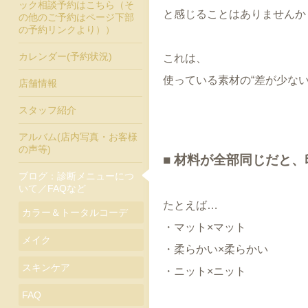
ック相談予約はこちら（そ
と感じることはありませんか
の他のご予約はページ下部
の予約リンクより））
カレンダー(予約状況)
これは、
使っている素材の“差が少ない
店舗情報
スタッフ紹介
アルバム(店内写真・お客様
の声等)
■ 材料が全部同じだと
ブログ：診断メニューにつ
いて／FAQなど
たとえば…
カラー＆トータルコーデ
・マット×マット
メイク
・柔らかい×柔らかい
スキンケア
・ニット×ニット
FAQ