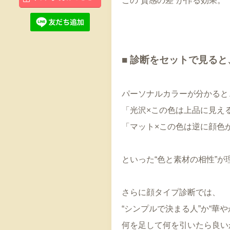
この“質感の差”が作る効果。
■ 診断をセットで見る
パーソナルカラーが分かると
「光沢×この色は上品に見え
「マット×この色は逆に顔色
といった“色と素材の相性”
さらに顔タイプ診断では、
“シンプルで決まる人”か“華
何を足して何を引いたら良い