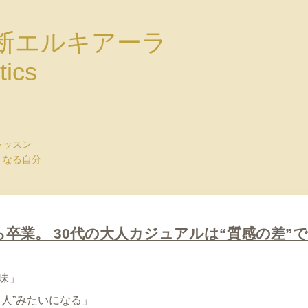
断エルキアーラ
tics
レッスン
くなる自分
ら卒業。 30代の大人カジュアルは“質感の差”
味」
人”みたいになる」