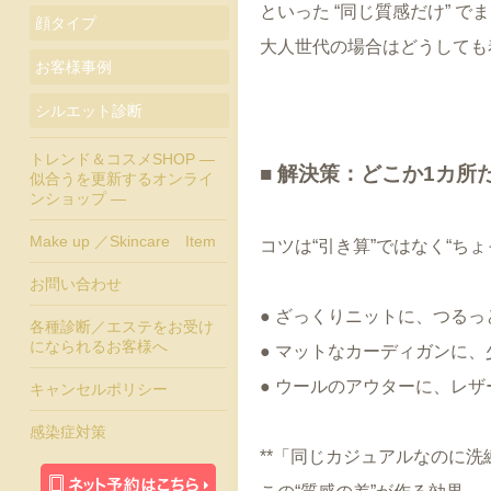
といった “同じ質感だけ” で
顔タイプ
大人世代の場合はどうしても
お客様事例
シルエット診断
トレンド＆コスメSHOP ―
■ 解決策：どこか1カ
似合うを更新するオンライ
ンショップ ―
Make up ／Skincare Item
コツは“引き算”ではなく“ち
お問い合わせ
● ざっくりニットに、つる
各種診断／エステをお受け
になられるお客様へ
● マットなカーディガンに
● ウールのアウターに、レザ
キャンセルポリシー
感染症対策
**「同じカジュアルなのに洗