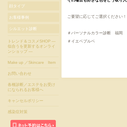
顔タイプ
ご要望に応じてご選択ください！
お客様事例
シルエット診断
＃パーソナルカラー診断 福岡 
＃イエベブルベ
トレンド＆コスメSHOP ―
似合うを更新するオンライ
ンショップ ―
Make up ／Skincare Item
お問い合わせ
各種診断／エステをお受け
になられるお客様へ
キャンセルポリシー
感染症対策