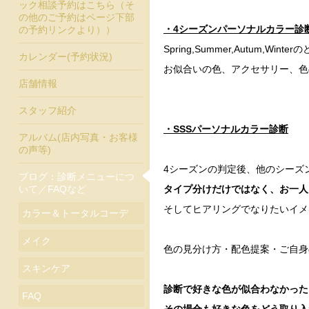
ック相談予約はこちら（そ
の他のご予約はページ下部
・4シーズンパーソナルカラー診
の予約リンクより））
Spring,Summer,Autum,W
カレンダー(予約状況)
お似合いの色、アクセサリー、色
店舗情報
スタッフ紹介
・SSSパーソナルカラー診断
アルバム(店内写真・お客様
の声等)
4シーズンの判定後、他のシーズ
ブログ：診断メニューにつ
タイプ分けだけではなく、お一人
いて／FAQなど
そしてヒアリングでなりたいイメ
カラー＆トータルコーデ
メイク
色の見分け方・配色提案・ご自身
スキンケア
診断で好きな色が似合わなかった
FAQ
その場合も好きな色をどう取り入