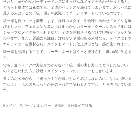
せたり、華やかなパーティードレスにすっぴん風メイクを合わせたりすると、
どちらも単体では素敵でも、全体のバランスが崩れてしまいます。おしゃれに
見える人は、この「統一感」を意識してコーディネートしているのです。
統一感を持つコツは簡単。まず、洋服のスタイルや色味に合わせてメイクを選
びましょう。フェミニンな装いには柔らかなカラーを、クールなスタイルには
シャープなメイクを合わせるなど、全体を調和させるだけで印象がガラッと変
わります。また、質感にも注目。洋服がツヤ感のある素材なら、メイクにもツ
ヤを。マットな素材なら、メイクもマットに仕上げると統一感が生まれます。
統一感を意識することで、コーディネートはぐっと洗練され、魅力的に見えま
す。
でも、違うメイクの方法がわからない！統一感の出し方ってどうしたらいい
の？と思われた方、診断＋メイクレッスンのメニューもございます。
多くのお客様から、「塗った！とか濃いという感じはないのに、なんか違いま
すね！」「ほんのちょっとの色の入れ方で変わるんですね」とお声頂いていま
す。
#メイク #パーソナルカラー #福岡 #顔タイプ診断