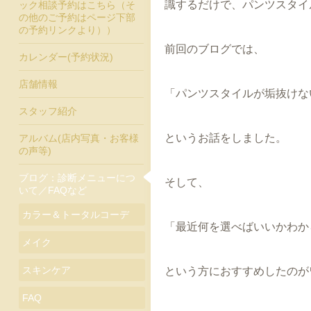
識するだけで、パンツスタイ
ック相談予約はこちら（そ
の他のご予約はページ下部
の予約リンクより））
前回のブログでは、
カレンダー(予約状況)
店舗情報
「パンツスタイルが垢抜けな
スタッフ紹介
というお話をしました。
アルバム(店内写真・お客様
の声等)
ブログ：診断メニューにつ
そして、
いて／FAQなど
カラー＆トータルコーデ
「最近何を選べばいいかわか
メイク
スキンケア
という方におすすめしたのが
FAQ