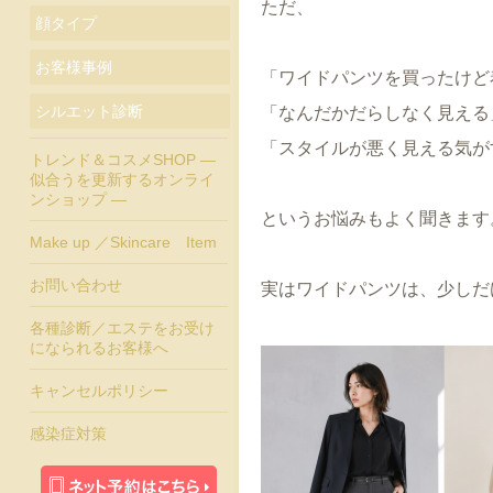
ただ、
顔タイプ
お客様事例
「ワイドパンツを買ったけど
シルエット診断
「なんだかだらしなく見える
「スタイルが悪く見える気が
トレンド＆コスメSHOP ―
似合うを更新するオンライ
ンショップ ―
というお悩みもよく聞きます
Make up ／Skincare Item
お問い合わせ
実はワイドパンツは、少しだ
各種診断／エステをお受け
になられるお客様へ
キャンセルポリシー
感染症対策